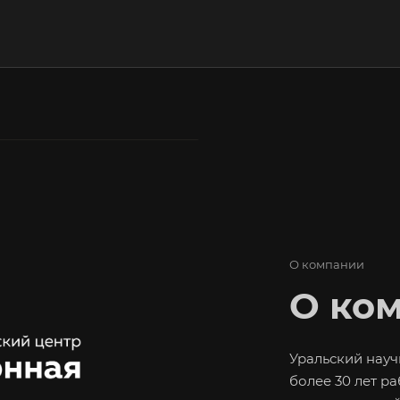
О компании
О ко
Уральский науч
более 30 лет р