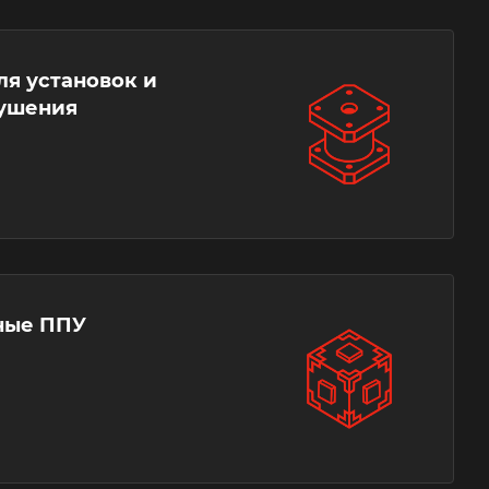
я установок и
ушения
ные ППУ