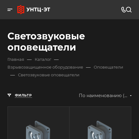
Светозвуковые
оповещатели
—
—
Главная
Каталог
—
Взрывозащищенное оборудование
Оповещатели
—
Светозвуковые оповещатели
По наименованию (А-Я)
ФИЛЬТР