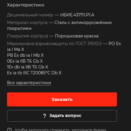
Характеристики
Децимальный номер
—
НБИЕ.437111.Р1.A
Материал корпуса
—
Сталь с антикоррозийным
покрытием
Покрытие корпуса
—
Порошковая краска
Маркировка взрывозащиты по ГОСТ 31610.0
—
РО Ex
ia I Ma X
РВ Ex db ia I Mb X
0Ex ia IIB T6 Gb X
1Ex db ia IIB T6 Gb X
Ex ia tb IIIC T20085°C Db Х
Все характеристики
Заказать
Задать вопрос
Чтобы запросить стоимость, заполните форму