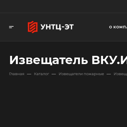
О КОМП
Извещатель ВКУ.И
—
—
—
Главная
Каталог
Извещатели пожарные
Извещ