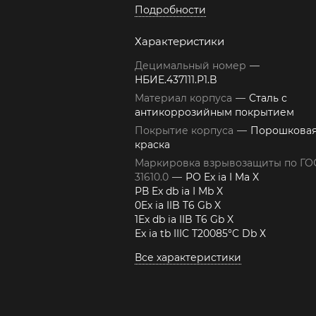
Подробности
Характеристики
Децимальный номер
—
НБИЕ.437111.Р1.B
Материал корпуса
—
Сталь с
антикоррозийным покрытием
Покрытие корпуса
—
Порошкова
краска
Маркировка взрывозащиты по ГО
31610.0
—
РО Ex ia I Ma X
РВ Ex db ia I Mb X
0Ex ia IIB T6 Gb X
1Ex db ia IIB T6 Gb X
Ex ia tb IIIC T20085°C Db Х
Все характеристики