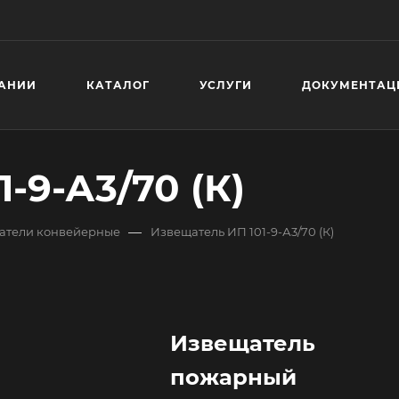
АНИИ
КАТАЛОГ
УСЛУГИ
ДОКУМЕНТАЦ
-9-А3/70 (К)
—
атели конвейерные
Извещатель ИП 101-9-А3/70 (К)
Извещатель
пожарный