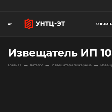
О КОМП
Извещатель ИП 101
—
—
—
Главная
Каталог
Извещатели пожарные
Извещ