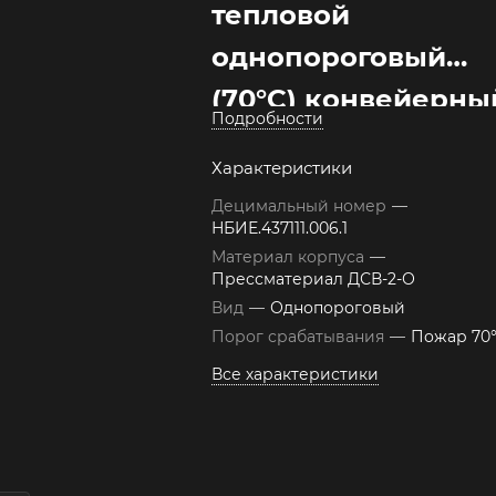
тепловой
однопороговый
(70°С) конвейерны
Подробности
ИП 101-9-А3/70 (К)
Характеристики
Децимальный номер
—
НБИЕ.437111.006.1
Материал корпуса
—
Прессматериал ДСВ-2-О
Вид
—
Однопороговый
Порог срабатывания
—
Пожар 70
Все характеристики