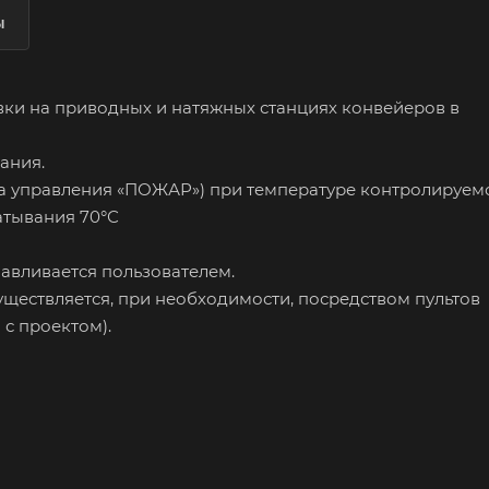
ы
вки на приводных и натяжных станциях конвейеров в
ания.
а управления «ПОЖАР») при температуре контролируем
атывания 70°С
авливается пользователем.
ществляется, при необходимости, посредством пультов
 с проектом).