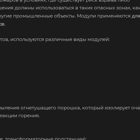
ия должны использоваться в таких опасных зонах, ка
для
другие промышленные объекты. Модули применяются
ов.
тов, используются различные виды модулей:
спыления огнетушащего порошка, который изолирует оча
еакции горения.
е, трансформаторные подстанции);