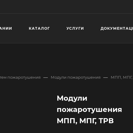
АНИИ
КАТАЛОГ
УСЛУГИ
ДОКУМЕНТАЦ
—
—
стем пожаротушения
Модули пожаротушения
МПП, МПГ,
Модули
пожаротушения
МПП, МПГ, ТРВ