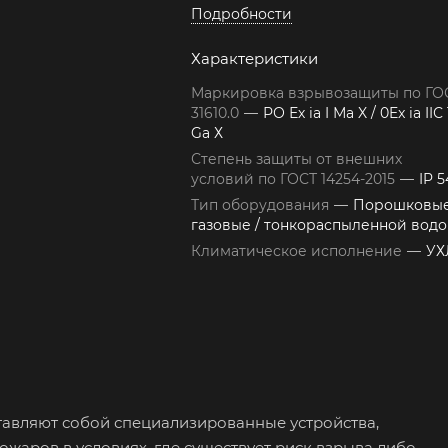
Подробности
Характеристики
Маркировка взрывозащиты по ГО
31610.0
—
РО Ех ia I Ма X / 0Ex ia IIС
Gа Х
Степень защиты от внешних
условий по ГОСТ 14254-2015
—
IP 5
Тип оборудования
—
Порошковые
газовые / тонкораспыленной вод
Климатическое исполнение
—
УХ
вляют собой специализированные устройства,
аров в условиях, где существует риск взрыва либо