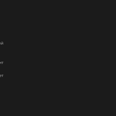
ей
ит
ет