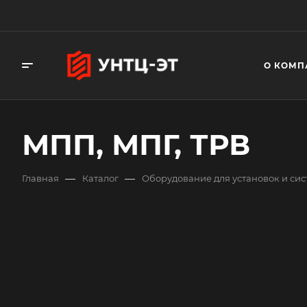
О КОМП
МПП, МПГ, ТРВ
—
—
Главная
Каталог
Оборудование для установок и си