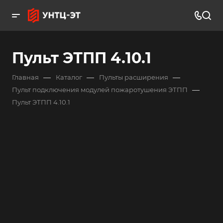
Пульт ЭТПП 4.10.1
—
—
—
Главная
Каталог
Пульты расширения
—
Пульт подключения модулей пожаротушения ЭТПП
Пульт ЭТПП 4.10.1