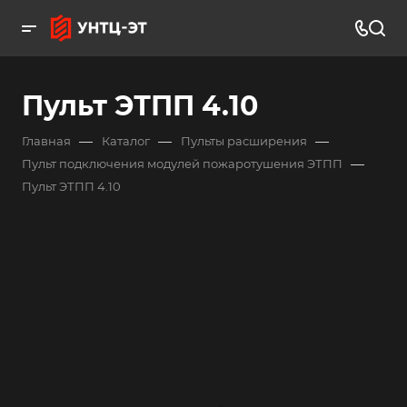
Пульт ЭТПП 4.10
—
—
—
Главная
Каталог
Пульты расширения
—
Пульт подключения модулей пожаротушения ЭТПП
Пульт ЭТПП 4.10