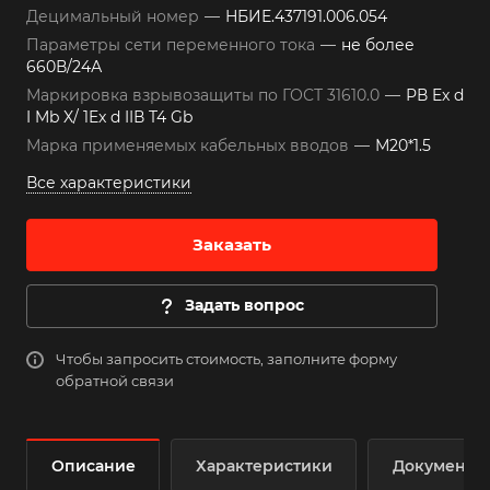
Децимальный номер
—
НБИЕ.437191.006.054
Параметры сети переменного тока
—
не более
660В/24А
Маркировка взрывозащиты по ГОСТ 31610.0
—
РВ Ex d
I Mb X/ 1Ex d IIВ T4 Gb
Марка применяемых кабельных вводов
—
М20*1.5
Все характеристики
Заказать
Задать вопрос
Чтобы запросить стоимость, заполните форму
обратной связи
Описание
Характеристики
Документы