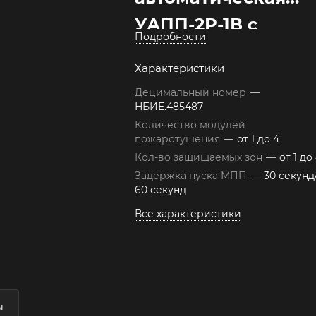
УАПП-2Р-1В с
Подробности
управлением
Характеристики
модулями
Децимальный номер
—
импульсного
НБИЕ.485487
Количество модулей
порошкового
пожаротушения
—
от 1 до 4
пожаротушения
Кол-во защищаемых зон
—
от 1 до
Задержка пуска МПП
—
30 секунд
60 секунд
Все характеристики
ы