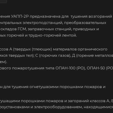
шения УАПП-2Р предназначена для тушения возгораний
центральных электроподстанций, преобразовательных
 складов ГСМ, заправочных станций, приводных и
ых горючей и трудно-горючей лентой.
ссов А (твердых (тлеющих) материалов органического
я твердых тел); С (горючих газов), Д (горение металлов
ем).
вого пожаротушения типа ОПАН-100 (РО), ОПАН-50 (РО
ен для тушения огнетушаoими порошками пожаров и
тушащими порошками пожаров и загораний классов А, В
ктроустановками и электрооборудованием, находящимис