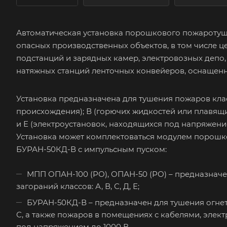
Автоматическая установка порошкового пожароту
опасных производственных объектов, в том числе 
подстанций и зарядных камер, электровозных депо,
натяжных станций ленточных конвейеров, оснащенн
Установка предназначена для тушения пожаров кла
происхождения); В (горючих жидкостей или плавящихс
и Е (электроустановок, находящихся под напряжени
Установка может комплектоваться модулем порошко
БУРАН-50КД-В с импульсным пуском:
МПП ОПАН-100 (РО), ОПАН-50 (РО) – предназнач
загораний классов: А, В, С, Д, Е;
БУРАН-50КД-В – предназначен для тушения огне
С, а также пожаров в помещениях с кабелями, эле
под напряжением до 1000 В.