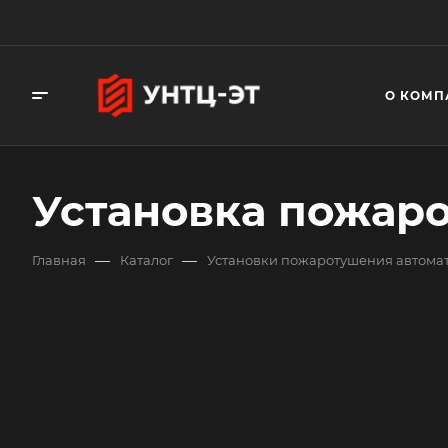
О КОМП
Установка пожар
—
—
Главная
Каталог
Установки пожаротушения автома