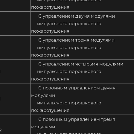
пожаротушения
С управлением двумя модулями
1
импульсного порошкового
пожаротушения
С управлением тремя модулями
1
импульсного порошкового
пожаротушения
С управлением четырьмя модулями
1
импульсного порошкового
пожаротушения
С позонным управлением двумя
модулями
1
импульсного порошкового
пожаротушения
С позонным управлением тремя
модулями
2