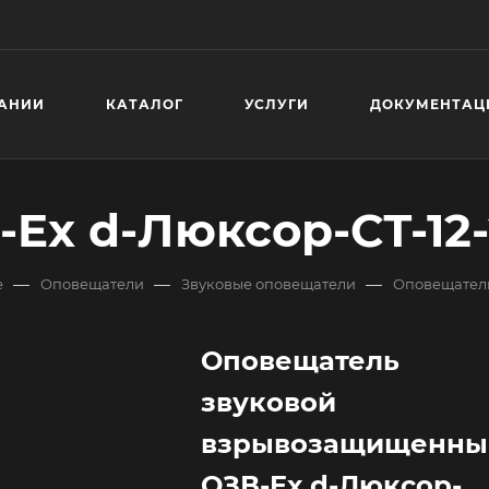
АНИИ
КАТАЛОГ
УСЛУГИ
ДОКУМЕНТАЦ
Ex d-Люксор-СТ-12-
—
—
—
е
Оповещатели
Звуковые оповещатели
Оповещатель
Оповещатель
звуковой
взрывозащищенны
ОЗВ-Ex d-Люксор-