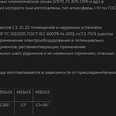
х климатических зонах (УХЛ1, У1, ХЛ1, ОМ1 и др.) в
из которого они изготовлены, тип атмосферы I-IV по ГО
ссов 1, 2, 21, 22 помещений и наружных установок
 012/2011, ГОСТ IEC 60079-14-2013, гл.7.3. ПУЭ (шестое
 применение электрооборудования в потенциально
окументов, регламентирующих применение
ных шахт, рудников и их наземных строениях, опасных
да изготавливается в зависимости от присоединительн
20х1,5
М25х1,5
М32х1,5
G3/4”
G1”
G1+1/4”