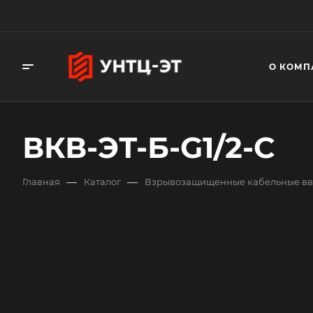
О КОМП
ВКВ-ЭТ-Б-G1/2-С
—
—
Главная
Каталог
Взрывозащищенные кабельные в