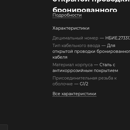
бронированного
Подробности
кабеля ВКВ-ЭТ-О-
Характеристики
G1/2-С
Децимальный номер
—
НБИЕ.27331
Тип кабельного ввода
—
Для
открытой проводки бронированно
кабеля
Материал корпуса
—
Сталь с
антикоррозийным покрытием
Присоединительная резьба к
оболочке
—
G1/2
Все характеристики