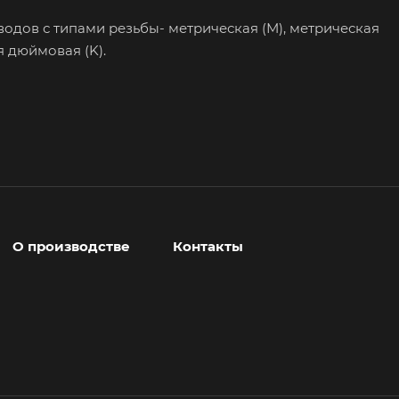
одов с типами резьбы- метрическая (М), метрическая
я дюймовая (K).
О производстве
Контакты