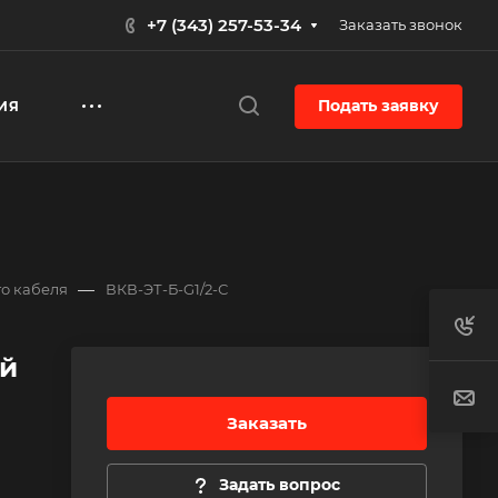
+7 (343) 257-53-34
Заказать звонок
Подать заявку
ИЯ
—
о кабеля
ВКВ-ЭТ-Б-G1/2-С
й
Заказать
Задать вопрос