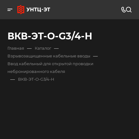
ВКВ-ЭТ-О-G3/4-Н
—
—
Главная
Каталог
—
Взрывозащищенные кабельные вводы
Ввод кабельный для открытой проводки
небронированного кабеля
—
ВКВ-ЭТ-О-G3/4-Н