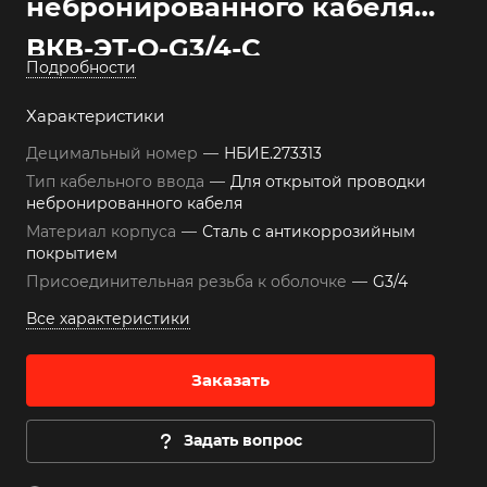
небронированного кабеля
ВКВ-ЭТ-О-G3/4-С
Подробности
Характеристики
Децимальный номер
—
НБИЕ.273313
Тип кабельного ввода
—
Для открытой проводки
небронированного кабеля
Материал корпуса
—
Сталь с антикоррозийным
покрытием
Присоединительная резьба к оболочке
—
G3/4
Все характеристики
Заказать
Задать вопрос