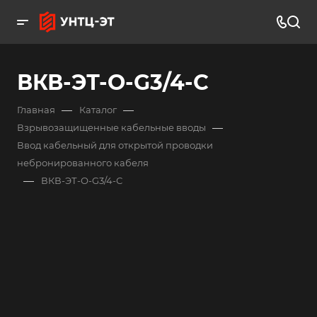
ВКВ-ЭТ-О-G3/4-С
—
—
Главная
Каталог
—
Взрывозащищенные кабельные вводы
Ввод кабельный для открытой проводки
небронированного кабеля
—
ВКВ-ЭТ-О-G3/4-С