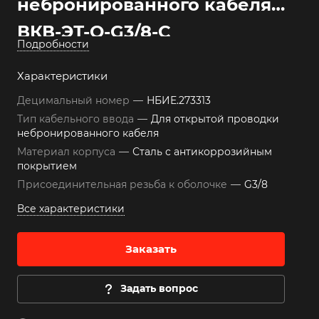
небронированного кабеля
ВКВ-ЭТ-О-G3/8-С
Подробности
Характеристики
Децимальный номер
—
НБИЕ.273313
Тип кабельного ввода
—
Для открытой проводки
небронированного кабеля
Материал корпуса
—
Сталь с антикоррозийным
покрытием
Присоединительная резьба к оболочке
—
G3/8
Все характеристики
Заказать
Задать вопрос