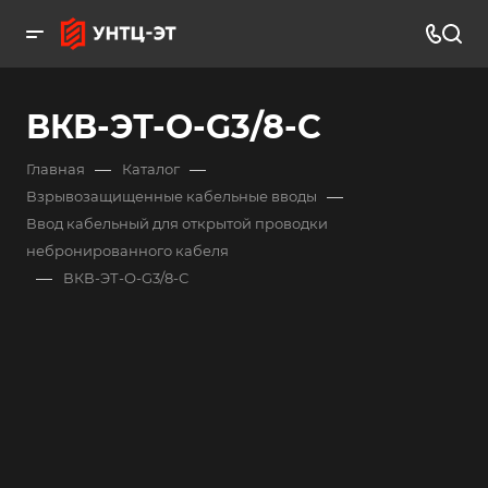
ВКВ-ЭТ-О-G3/8-С
—
—
Главная
Каталог
—
Взрывозащищенные кабельные вводы
Ввод кабельный для открытой проводки
небронированного кабеля
—
ВКВ-ЭТ-О-G3/8-С