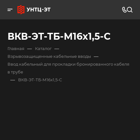
ВКВ-ЭТ-ТБ-М16х1,5-С
—
—
Главная
Каталог
—
Взрывозащищенные кабельные вводы
Ввод кабельный для прокладки бронированного кабеля
в трубе
—
ВКВ-ЭТ-ТБ-М16х1,5-С