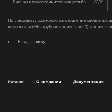
Внешняя присоединительная резьба
G1/2”
По спецзаказу возможно изготовление кабельных вв
коническая (МК), трубная коническая (R), коническа
Назад к списку
Каталог
О компании
Документация