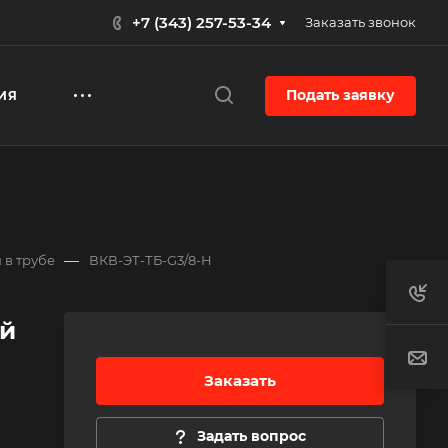
+7 (343) 257-53-34
Заказать звонок
Подать заявку
ИЯ
—
 в трубе
ВКВ-ЭТ-ТБ-G3/8-Н
й
Заказать
Задать вопрос