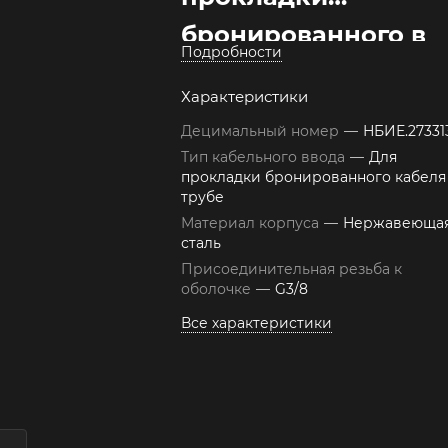
бронированного в
Подробности
трубе ВКВ-ЭТ-ТБ-
Характеристики
G3/8-Н
Децимальный номер
—
НБИЕ.27331
Тип кабельного ввода
—
Для
прокладки бронированного кабеля
трубе
Материал корпуса
—
Нержавеюща
сталь
Присоединительная резьба к
оболочке
—
G3/8
Все характеристики