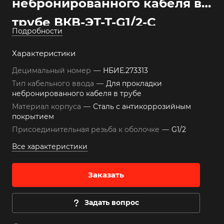
небронированного кабеля в
трубе ВКВ-ЭТ-Т-G1/2-С
Подробности
Характеристики
Децимальный номер
—
НБИЕ.273313
Тип кабельного ввода
—
Для прокладки
небронированного кабеля в трубе
Материал корпуса
—
Сталь с антикоррозийным
покрытием
Присоединительная резьба к оболочке
—
G1/2
Все характеристики
Заказать
Задать вопрос