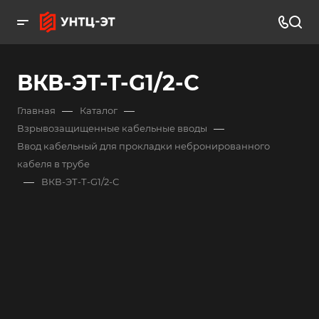
ВКВ-ЭТ-Т-G1/2-С
—
—
Главная
Каталог
—
Взрывозащищенные кабельные вводы
Ввод кабельный для прокладки небронированного
кабеля в трубе
—
ВКВ-ЭТ-Т-G1/2-С