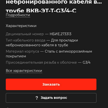
небронированного кабеля в
трубе ВКВ-ЭТ-Т-G3/4-С
Подробности
Характеристики
Децимальный номер
—
НБИЕ.273313
Тип кабельного ввода
—
Для прокладки
небронированного кабеля в трубе
Материал корпуса
—
Сталь с антикоррозийным
покрытием
Присоединительная резьба к оболочке
—
G3/4
Все характеристики
Заказать
Задать вопрос