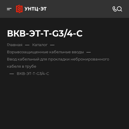
ВКВ-ЭТ-Т-G3/4-С
—
—
Главная
Каталог
—
Взрывозащищенные кабельные вводы
Ввод кабельный для прокладки небронированного
кабеля в трубе
—
ВКВ-ЭТ-Т-G3/4-С