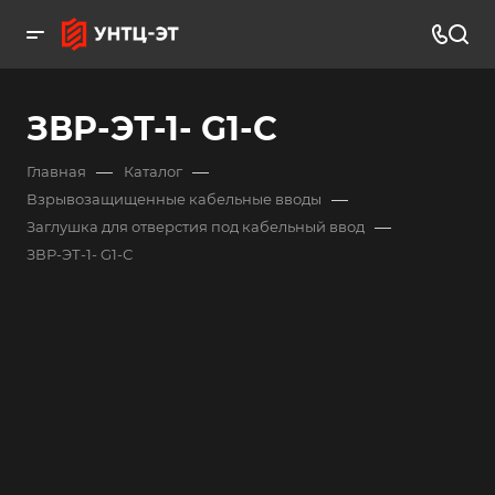
ЗВР-ЭТ-1- G1-С
—
—
Главная
Каталог
—
Взрывозащищенные кабельные вводы
—
Заглушка для отверстия под кабельный ввод
ЗВР-ЭТ-1- G1-С