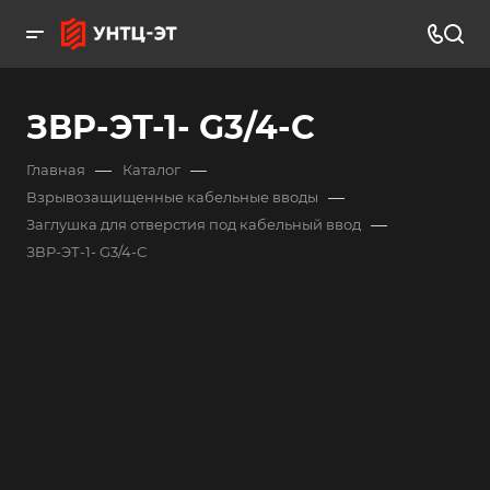
ЗВР-ЭТ-1- G3/4-С
—
—
Главная
Каталог
—
Взрывозащищенные кабельные вводы
—
Заглушка для отверстия под кабельный ввод
ЗВР-ЭТ-1- G3/4-С